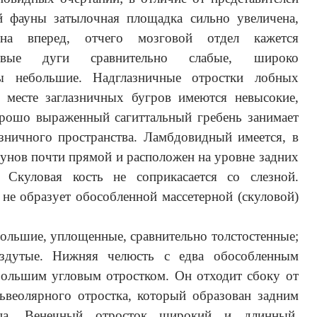
й фауны затылочная площадка сильно увеличена,
на вперед, отчего мозговой отдел кажется
овые дуги сравнительно слабые, широко
ты небольшие. Надглазничные отростки лобных
а месте заглазничных бугров имеются невысокие,
орошо выраженный сагиттальный гребень занимает
зничного пространства. Ламбдовидный имеется, в
зунов почти прямой и расположен на уровне задних
 Скуловая кость не соприкасается со слезной.
 не образует обособленной массетерной (скуловой)
ольшие, уплощенные, сравнительно толстостенные;
вздутые. Нижняя челюсть с едва обособленным
большим угловым отростком. Он отходит сбоку от
ьвеолярного отростка, который образован задним
ца. Венечный отросток широкий и длинный,