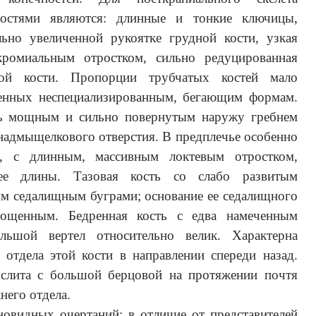
ностями являются: длинные и тонкие ключицы,
ьно увеличенной рукоятке грудной кости, узкая
кромиальным отростком, сильно редуцированная
вой кости. Пропорции трубчатых костей мало
венных неспециализированным, бегающим формам.
нь мощным и сильно повернутым наружу гребнем
 надмыщелкового отверстия. В предплечье особенно
ть, с длинным, массивным локтевым отростком,
ее длины. Тазовая кость со слабо развитым
 седалищным буграми; основание ее седалищного
лощенным. Бедренная кость с едва намеченным
ольшой вертел относительно велик. Характерна
отдела этой кости в направлении спереди назад.
 слита с большой берцовой на протяжении почтя
него отдела.
овидных очертаний; в отличие от представителей