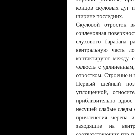
концов скуловых дуг и
ширине последних.
Скуловой отросток в
сочленовная поверхнос
слухового барабана 
вентральную часть л
контактируют между с
челюсть с удлиненным
отростком. Строение и 
Первый шейный позв
уплощенной, относит
приблизительно вдвое
несущей слабые следы 
причленения черепа 
заходящие на вент
соответствующих пар п