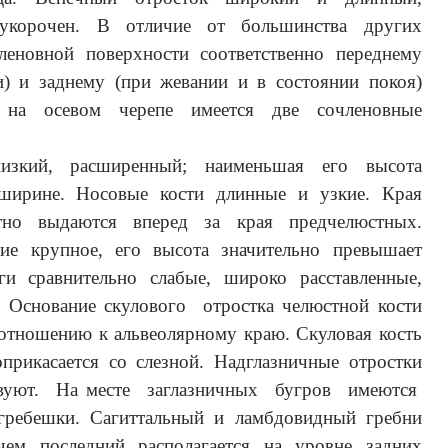
укорочен. В отличие от большинства других
леновной поверхности соответственно переднему
и) и заднему (при жевании и в состоянии покоя)
 на осевом черепе имеется две сочленовные
изкий, расширенный; наименьшая его высота
 ширине. Носовые кости длинные и узкие. Края
тно выдаются вперед за края предчелюстных.
тие крупное, его высота значительно превышает
и сравнительно слабые, широко расставленные,
. Основание скулового отростка челюстной кости
отношению к альвеолярному краю. Скуловая кость
оприкасается со слезной. Надглазничные отростки
ствуют. На месте заглазничных бугров имеются
гребешки. Сагиттальный и ламбдовидный гребни
чем последний располагается на уровне задних