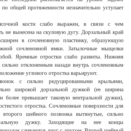
 по общей протяженности незначительно уступает
исочной кости слабо выражен, в связи с чем
ть не вынесена на скуловую дугу. Дорзальный край
расширен в сочленовную пластинку, образующую
ожной сочленовной ямки. Затылочные мыщелки
обой. Яремные отростки слабо развиты. Нижняя
, сильно отклоненным назади внутрь сочленовным
положение углового отростка варьируют.
онок с сильно редуцированными крыльями,
ельно широкой дорзальной дужкой (ее ширина
 и более превышает таковую вентральной дужки),
остистого отростка. Сочленовные поверхности для
и второго шейного позвонка вытянутые, сильно
ральную дужку. Заходящие на нее концы
лощадок сливаются друг с другом. Второй шейный