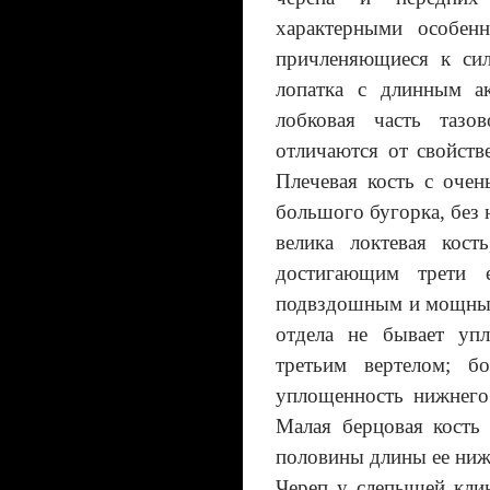
характерными особен
причленяющиеся к сил
лопатка с длинным а
лобковая часть тазо
отличаются от свойст
Плечевая кость с оче
большого бугорка, без
велика локтевая кос
достигающим трети 
подвздошным и мощным
отдела не бывает уп
третьим вертелом; б
уплощенность нижнего 
Малая берцовая кость
половины длины ее ниж
Череп у слепышей клин