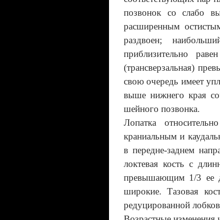
позвонок со слабо вы
расширенным остистым
раздвоен; наибольши
приблизительно раве
(трансверзальная) пре
свою очередь имеет уп
выше нижнего края со
шейного позвонка.
Лопатка относительн
краниальным и каудаль
в передне-заднем напр
локтевая кость с дли
превышающим 1/3 ее д
широкие. Тазовая ко
редуцированной лобков
Возрастные изменения 