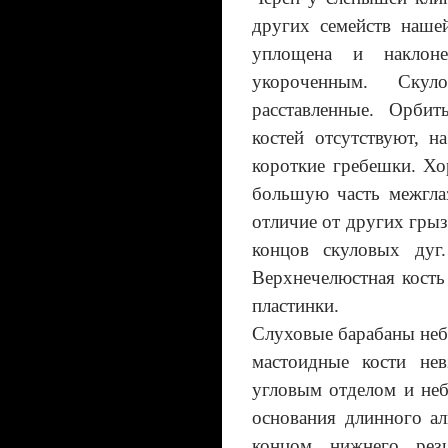
других семейств наше
уплощена и наклоне
укороченным. Скул
расставленные. Орби
костей отсутствуют, н
короткие гребешки. Х
большую часть межгла
отличие от других гры
концов скуловых дуг.
Верхнечелюстная кость
пластинки.
Слуховые барабаны неб
мастоидные кости не
угловым отделом и не
основания длинного ал
концом нижнего рез