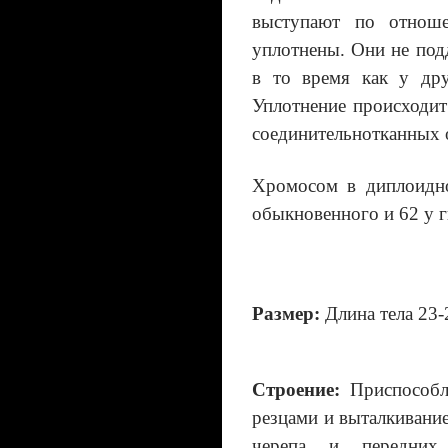
выступают по отноше
уплотнены. Они не под
в то время как у дру
Уплотнение происходит
соединительнотканных 
Хромосом в диплоидно
обыкновенного и 62 у г
Размер:
Длина тела 23-2
Строение:
Приспособл
резцами и выталкивание
черепа и передних 