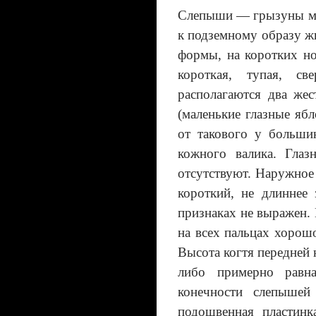
Слепыши — грызуны ме
к подземному образу ж
формы, на коротких н
короткая, тупая, с
располагаются два ж
(маленькие глазные яб
от такового у больши
кожного валика. Гла
отсутствуют.
Наружное 
короткий, не длиннее
признаках не выражен.
на всех пальцах хорош
Высота когтя передне
либо примерно равна
конечности слепышей
подошвенная пластин