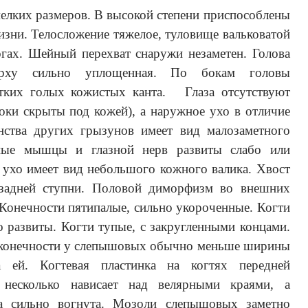
лких размеров. В высокой степени приспособлены
изни. Телосложение тяжелое, туловище вальковатой
огах. Шейный перехват снаружи незаметен.
Голова
верху сильно уплощенная. По бокам головы
естких голых кожистых канта.
Глаза отсутствуют
локи скрыты под кожей), а наружное ухо в отличие
нства других грызунов имеет вид малозаметного
зные мышцы и глазной нерв развиты слабо или
ухо имеет вид небольшого кожного валика.
Хвост
 задней ступни. Половой диморфизм во внешних
Конечности пятипалые, сильно укороченные. Когти
о развиты. Когти тупые, с закругленными концами.
й конечности у слепышовых обычно меньше ширины
 ей. Когтевая пластинка на когтях передней
 несколько нависает над велярными краями, а
ка сильно вогнута. Мозоли слепышовых заметно