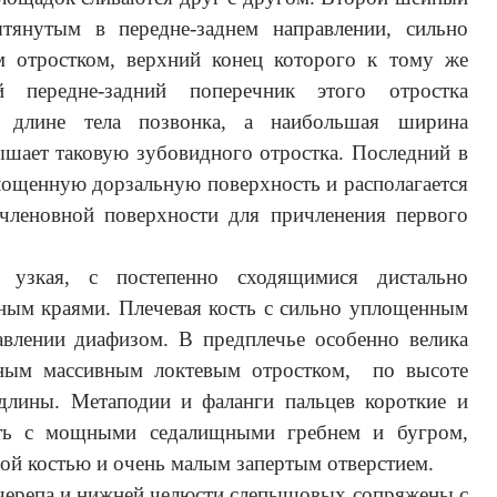
тянутым в передне-заднем направлении, сильно
 отростком, верхний конец которого к тому же
й передне-задний поперечник этого отростка
н длине тела позвонка, а наибольшая ширина
вышает таковую зубовидного отростка. Последний в
лощенную дорзальную поверхность и располагается
членовной поверхности для причленения первого
о узкая, с постепенно сходящимися дистально
ным краями. Плечевая кость с сильно уплощенным
авлении диафизом. В предплечье особенно велика
нным массивным локтевым отростком, по высоте
лины. Метаподии и фаланги пальцев короткие и
сть с мощными седалищными гребнем и бугром,
ой костью и очень малым запертым отверстием.
черепа и нижней челюсти слепышовых сопряжены с