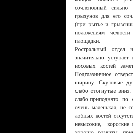
сочленовный сильно 
грызунов для его соч
(при рытье и грызени
положениям челюсти
площадки.
Ростральный отдел н
значительно уступает
носовых костей заме
Подглазничное отверс
ширину. Скуловые дуг
слабо отогнутые вниз
слабо приподнято по 
очень маленькая, не с
лобных костей отсут
невысокие, короткие 
хорошо развиты, при