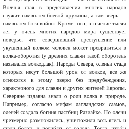
Волчья стая в представлении многих народов
служит символом боевой дружины, а сам зверь —
символом бога войны. Кроме того, в течение тысяч
лет у очень многих народов мира существует
поверье, что совершивший преступление или
укушенный волком человек может превратиться в
волка-оборотня (у древних славян такой оборотень
назывался волкодлак). Народы Севера, оленьи стада
которых несут большой урон от волков, все же
относятся к этому зверю без предубеждения,
характерного для славян и других жителей Европы.
Северяне издавна знали о роли волка в природе.
Например, согласно мифам лапландских саамов,
оленей создала богиня пастбищ Разиайке. Но олени
чрезмерно размножились, уничтожили весь ягель и
стали болеть и погибать от голода. Тогда, чтобы