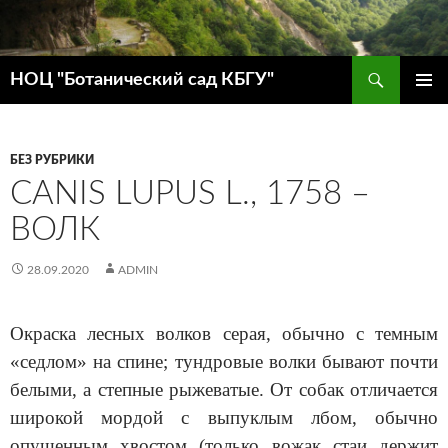
Поиск
НОЦ "Ботанический сад КБГУ"
ПЕРЕЙТИ
ОСНОВ
К
МЕНЮ
СОДЕРЖИМОМУ
БЕЗ РУБРИКИ
CANIS LUPUS L., 1758 –
ВОЛК
28.09.2020
ADMIN
Окраска лесных волков серая, обычно с темным
«седлом» на спине; тундровые волки бывают почти
белыми, а степные рыжеватые. От собак отличается
широкой мордой с выпуклым лбом, обычно
опущенным хвостом (только вожак стаи держит