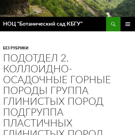
Поиск
НОЦ "Ботанический сад КБГУ"
ПЕРЕЙТИ
ОСНОВ
К
МЕНЮ
СОДЕРЖИМОМУ
БЕЗ РУБРИКИ
ПОДОТДЕЛ 2.
КОЛЛОИДНО-
ОСАДОЧНЫЕ ГОРНЫЕ
ПОРОДЫ ГРУППА
ГЛИНИСТЫХ ПОРОД
ПОДГРУППА
ПЛАСТИЧНЫХ
ГЛИНИСТЫХ ПОРОД