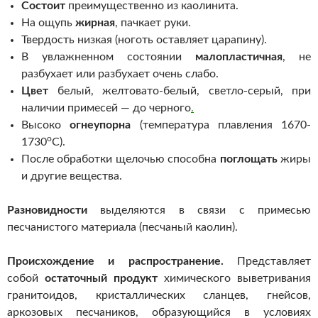
Состоит
преимущественно из каолинита.
На ощупь
жирная
, пачкает руки.
Твердость низкая (ноготь оставляет царапину).
В увлажненном состоянии
малопластичная
, не
разбухает или разбухает очень слабо.
Цвет
белый, желтовато-белый, светло-серый, при
наличии примесей — до черного
.
Высоко
огнеупорна
(температура плавления 1670-
o
1730
С).
После обработки щелочью способна
поглощать
жиры
и другие вещества.
Разновидности
выделяются в связи с примесью
песчанистого материала (песчаный каолин).
Происхождение и распространение.
Представляет
собой
остаточный продукт
химического выветривания
гранитоидов, кристаллических сланцев, гнейсов,
аркозовых песчаников, образующийся в условиях