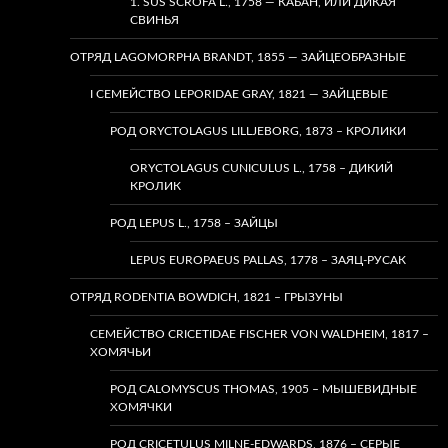
1. SUS SCROFA L., 1758 — КАБАН, ИЛИ ДИКАЯ
СВИНЬЯ
ОТРЯД LAGOMORPHA BRANDT, 1855 — ЗАЙЦЕОБРАЗНЫЕ
I СЕМЕЙСТВО LEPORIDAE GRAY, 1821 — ЗАЙЦЕВЫЕ
РОД ORYCTOLAGUS LILLJEBORG, 1873 – КРОЛИКИ
ORYCTOLAGUS CUNICULUS L., 1758 – ДИКИЙ
КРОЛИК
РОД LEPUS L., 1758 – ЗАЙЦЫ
LEPUS EUROPAEUS PALLAS, 1778 – ЗАЯЦ-РУСАК
ОТРЯД RODENTIA BOWDICH, 1821 – ГРЫЗУНЫ
СЕМЕЙСТВО CRICETIDAE FISCHER VON WALDHEIM, 1817 –
ХОМЯЧЬИ
РОД CALOMYSCUS THOMAS, 1905 – МЫШЕВИДНЫЕ
ХОМЯЧКИ
РОД CRICETULUS MILNE-EDWARDS, 1876 – СЕРЫЕ