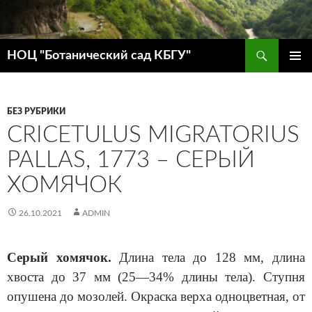
Поиск
НОЦ "Ботанический сад КБГУ"
ПЕРЕЙТИ
ОСНОВ
К
МЕНЮ
СОДЕРЖИМОМУ
БЕЗ РУБРИКИ
CRICETULUS MIGRATORIUS
PALLAS, 1773 – СЕРЫЙ
ХОМЯЧОК
26.10.2021
ADMIN
Серый хомячок.
Длина тела до 128 мм, длина
хвоста до 37 мм (25—34% длины тела). Ступня
опушена до мозолей. Окраска верха одноцветная, от