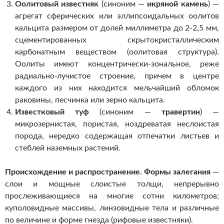
Оолитовый известняк
(синоним —
икряной камень
) —
агрегат сферических или эллипсоидальных оолитов
кальцита размером от долей миллиметра до 2-2,5 мм,
сцементированных скрытокристаллическим
карбонатным веществом (оолитовая структура).
Оолиты имеют концентрически-зональное, реже
радиально-лучистое строение, причем в центре
каждого из них находится мельчайший обломок
раковины, песчинка или зерно кальцита.
Известковый туф
(синоним —
травертин
) —
микрозернистая, пористая, ноздреватая неслоистая
порода, нередко содержащая отпечатки листьев и
стеблей наземных растений.
Происхождение и распространение.
Формы залегания
—
слои и мощные слоистые толщи, непрерывно
прослеживающиеся на многие сотни километров;
куполовидные массивы, линзовидные тела и различные
по величине и форме гнезда (рифовые известняки).