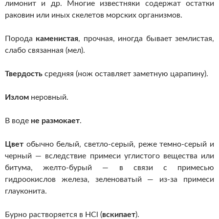
лимонит и др. Многие известняки содержат остатки
раковин или иных скелетов морских организмов.
Порода
каменистая
, прочная, иногда бывает землистая,
слабо связанная (мел).
Твердость
средняя (нож оставляет заметную царапину).
Излом
неровный.
В воде
не размокает
.
Цвет
обычно белый, светло-серый, реже темно-серый и
черный — вследствие примеси углистого вещества или
битума, желто-бурый — в связи с примесью
гидроокислов железа, зеленоватый — из-за примеси
глауконита.
Бурно растворяется в НСl (
вскипает
).