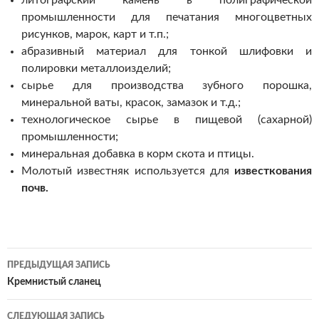
литографский камень в полиграфической
промышленности для печатания многоцветных
рисунков, марок, карт и т.п.;
абразивный материал для тонкой шлифовки и
полировки металлоизделий;
сырье для производства зубного порошка,
минеральной ваты, красок, замазок и т.д.;
технологическое сырье в пищевой (сахарной)
промышленности;
минеральная добавка в корм скота и птицы.
Молотый известняк используется для
известкования
почв.
ПРЕДЫДУЩАЯ ЗАПИСЬ
Навигация
Кремнистый сланец
по
СЛЕДУЮЩАЯ ЗАПИСЬ