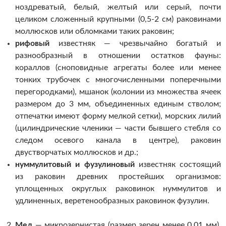
ноздреватый, белый, желтый или серый, почти
целиком сложенный крупными (0,5-2 см) раковинами
моллюсков или обломками таких раковин;
рифовый
известняк — чрезвычайно богатый и
разнообразный в отношении остатков фауны:
кораллов (сноповидные агрегаты более или менее
тонких трубочек с многочисленными поперечными
перегородками), мшанок (колонии из множества ячеек
размером до 3 мм, объединенных единым стволом;
отпечатки имеют форму мелкой сетки), морских лилий
(цилиндрические членики — части бывшего стебля со
следом осевого канала в центре), раковин
двустворчатых моллюсков и др.;
нуммулитовый и фузулиновый
известняк состоящий
из раковин древних простейших организмов:
уплощенных округлых раковинок нуммулитов и
удлиненных, веретенообразных раковинок фузулин.
Мел
— микрозернистая (размер зерен менее 0,01 мм),