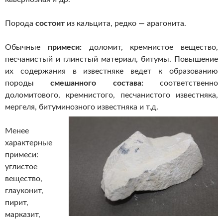
Порода
состоит
из кальцита, редко — арагонита.
Обычные
примеси:
доломит, кремнистое вещество,
песчанистый и глинстый материал, битумы. Повышение
их содержания в известняке ведет к образованию
породы
смешанного состава:
соответственно
доломитового, кремнистого, песчанистого известняка,
мергеля, битуминозного известняка и т.д.
Менее
характерные
примеси:
углистое
вещество,
глауконит,
пирит,
марказит,