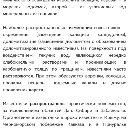
химического осаждения карбоната кальция, первый — в
морских водоемах, второй — из углекислых вод
минеральных источников.
Наиболее распространенные
изменения
известняков —
окремнение (замещение кальцита халцедоном),
доломитизация (замещение доломитом с образованием
доломитизированного известняка). На поверхности под
воздействием текучих вод, являющихся нередко
слабокислыми растворами и проникающих в
карбонатную толщу по трещинам, известняки часто
растворяются
. При этом образуются воронки, колодцы,
провалы, пещеры, подземные каналы и другие
проявления
карста
.
Известняки
распространены
практически повсеместно,
за исключением областей Зап. Сибири и Забайкалья.
Органогенные известняки широко известны в Крыму, на
Черноморском побережье Кавказа и в Приуралье