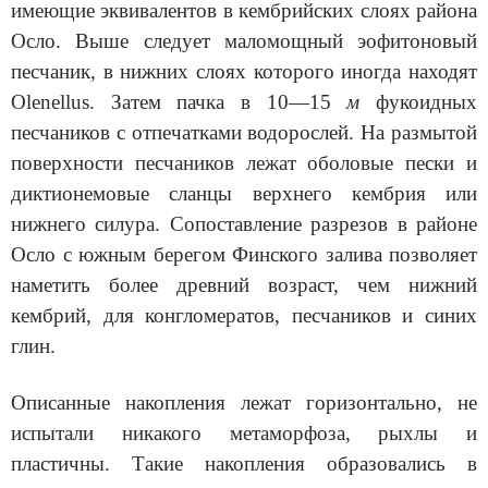
имеющие эквивалентов в кембрий­ских слоях района
Осло. Выше следует маломощный эофитоновый
песчаник, в нижних слоях которого иногда находят
Olenellus. Затем пачка в 10—15
м
фукоидных
песчаников с отпечатками водорослей. На размытой
поверхности песчаников лежат оболовые пески и
диктионемовые сланцы верхнего кембрия или
нижнего силура. Сопоставление разрезов в районе
Осло с южным берегом Финского залива позволяет
наметить более древний возраст, чем нижний
кембрий, для конгломератов, песча­ников и синих
глин.
Описанные накопления лежат горизонтально, не
испытали никакого метаморфоза, рыхлы и
пластичны. Такие накопления образовались в