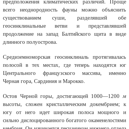
предположе­ния климатических различий. Проще
всего неоднородность фауны можно объяснить
существованием суши, разделявшей обе
геосинклинальные ветви и представлявшей
продолжение на запад Балтийского щита в виде
длинного полуострова.
Средиземноморская геосинклиналь протягивалась
по­лосой в тех местах, где теперь находятся юг
Центрального французского массива, именно
Черная гора, Сардиния и Марокко.
Остов Черной горы, достигающей 1000—1200
м
высоты, сложен кри­сталлическим докембрием; к
югу от него идет широкая полоса мощного и
сильно дислоцированного богатого окаменелостями
кембрия. Он на­чинается песчаником нижнего отдела