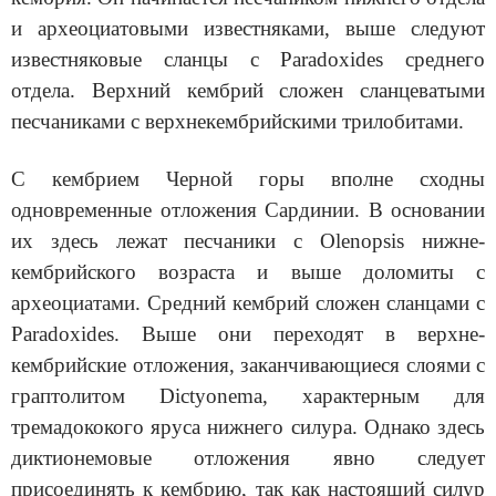
и археоциатовыми известняками, выше следуют
известняковые сланцы с Paradoxides среднего
отдела. Верхний кембрий сложен сланцеватыми
песчаниками с верхнекембрий­скими трилобитами.
С кембрием Черной горы вполне сходны
одновременные отложения Сардинии. В основании
их здесь лежат песчаники с Olenopsis нижне­
кембрийского возраста и выше доломиты с
археоциатами. Средний кембрий сложен сланцами с
Paradoxides. Выше они переходят в верхне­
кембрийские отложения, заканчивающиеся слоями с
граптолитом Dictyonema, характерным для
тремадококого яруса нижнего силура. Однако здесь
диктионемовые отложения явно следует
присоединять к кембрию, так как настоящий силур