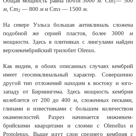
Общая мощность равна почти 3000
м:
Cm
— 500
1
м,
Сm
— 800
м
и Сmз — 1500
м.
2
На севере Уэльса большая антиклиналь сложена
подобной же се­рией пластов, более 3000
м
мощности. Здесь в плитняках с лингулами найден
верхнекембрийский трилобит Olenus.
Как видим, в обоих описанных случаях кембрий
имеет геосинкли­нальный характер. Совершенно
другой тип отложений находим к во­стоку и юго-
западу от Бирмингема. Здесь мощность кембрия
колеб­лется от 200 до 400
м,
сложенных песками,
глинами и известняками с большим количеством
окаменелостей. Разрез начинается нижнекем­
брийскими кварцитами и слоями с Olenellus и
Protolenus. Выше идут слои среднего кембрия с