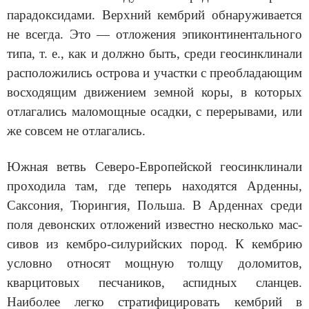
парадоксидами. Верхний кембрий обнаружи­вается
не всегда. Это — отложения эпиконтинентального
типа, т. е., как и должно быть, среди геосинклинали
расположились острова и участки с преобладающим
восходящим движением земной коры, в которых
отлагались маломощные осадки, с перерывами, или
же совсем не отлагались.
Южная ветвь Северо-Европейской геосинклинали
проходила там, где теперь находятся Арденны,
Саксония, Тюрингия, Польша. В Арденнах среди
поля девонских отложений известно несколько мас­
сивов из кембро-силурийских пород. К кембрию
условно относят мощную толщу доломитов,
кварцитовых песчаников, аспидных сланцев.
Наиболее легко стратифицировать кембрий в