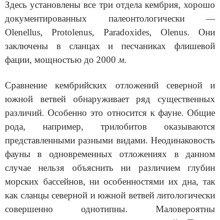
Здесь установлены все три отдела кембрия, хорошо
документированных палеонтологически —
Olenellus, Protolenus, Paradoxides, Olenus. Они
заключены в сланцах и песчаниках флишевой
фации, мощностью до 2000
м.
Сравнение кембрийских отложений северной и
южной ветвей обна­руживает ряд существенных
различий. Особенно это относится к фауне. Общие
рода, например, трилобитов оказываются
представленными раз­ными видами. Неодинаковость
фауны в одновременных отложениях в данном
случае нельзя объяснить ни различием глубин
морских бассей­нов, ни особенностями их дна, так
как сланцы северной и южной вет­вей литологически
совершенно однотипны. Маловероятны