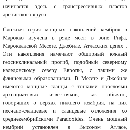
начинается здесь с трансгрессив­ных пластов
аренигского яруса.
Сложная серия мощных накоплений кембрия в
Марокко изучена в ряде мест: в зоне Рифа,
Марокканской Месете, Джебиле, Атласских цепях .
Эти накопления намечают обширный южный
геосинклинальный прогиб, подобный северному
каледонскому северу Европы, с такими же
флишевыми образованиями. В Месете и Джебиле
имеются мощные сланцы с тонкими прослоями
археоциатовых известняков, как обычно,
говорящих о верхах нижнего кембрия, на них
песчано-сланце­вые и сланцевые отложения со
среднекембрийскими Paradoxides. Очень мощный
кембрий установлен в Высоком Атласе,