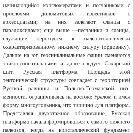
начинающийся конгло­мератами и песчаниками с
прослоями доломитовых известняков с
археоциатами; на них залегают сланцы с
парадоксидами; еще выше —пес­чаники и сланцы,
служащие переходом к палеонтологически
охарактери­зованному нижнему силуру (ордовику).
Дальше на юг геосинклинальные фации сменяются
эпиконтинентальными и далее следует Сахарский
щит. Русская платформа. Площадь этой
тектонической структуры совпадает с территорией
Русской равнины и Польско-Германской низ­
менности, ограничиваясь на востоке Уралом и имея
форму многоуголь­ника, что типично для платформ.
Представляя двухэтажное образование, Русская
платформа начала формироваться с самого нижнего
палеозоя, когда на кристаллический фундамент