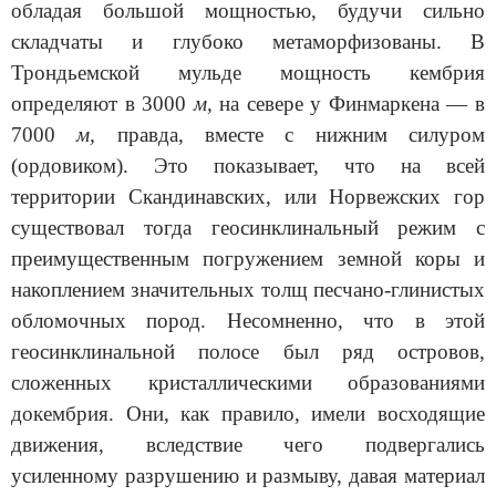
обладая большой мощ­ностью, будучи сильно
складчаты и глубоко метаморфизованы. В
Трондьемской мульде мощность кембрия
определяют в 3000
м,
на севере у Финмаркена — в
7000
м,
правда, вместе с нижним силуром
(ордовиком). Это показывает, что на всей
территории Скандинавских, или Норвеж­ских гор
существовал тогда геосинклинальный режим с
преимуществен­ным погружением земной коры и
накоплением значительных толщ пес­чано-глинистых
обломочных пород. Несомненно, что в этой
геосинклинальной полосе был ряд островов,
сложенных кристаллическими обра­зованиями
докембрия. Они, как правило, имели восходящие
движения, вследствие чего подвергались
усиленному разрушению и размыву, да­вая материал