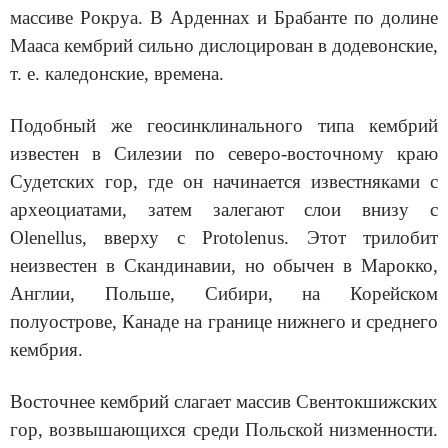
массиве Рокруа. В Ар­деннах и Брабанте по долине
Мааса кембрий сильно дислоцирован в додевонские,
т. е. каледонские, времена.
Подобный же геосинклинального типа кембрий
известен в Силезии по северо-восточному краю
Судетских гор, где он начинается извест­няками с
археоциатами, затем залегают слои внизу с
Olenellus, вверху с Protolenus. Этот трилобит
неизвестен в Скандинавии, но обычен в Ма­рокко,
Англии, Польше, Сибири, на Корейском
полуострове, Канаде на границе нижнего и среднего
кембрия.
Восточнее кембрий слагает массив Свентокшижских
гор, возвышаю­щихся среди Польской низменности.