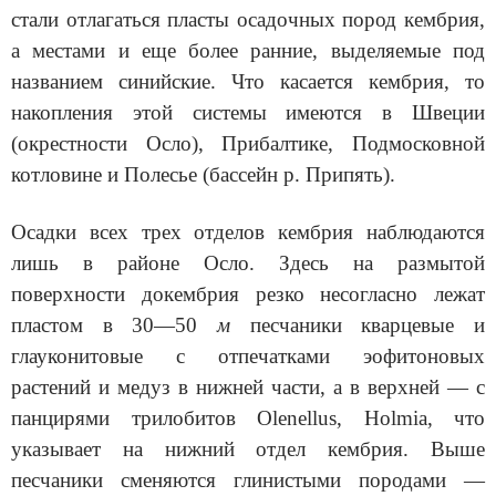
стали отлагаться пласты осадоч­ных пород кембрия,
а местами и еще более ранние, выделяемые под
названием синийские. Что касается кембрия, то
накопления этой си­стемы имеются в Швеции
(окрестности Осло), Прибалтике, Подмосков­ной
котловине и Полесье (бассейн р. Припять).
Осадки всех трех отделов кембрия наблюдаются
лишь в районе Осло. Здесь на размытой
поверхности докембрия резко несогласно лежат
пластом в 30—50
м
песчаники кварцевые и
глауконитовые с отпечатками эофитоновых
растений и медуз в нижней части, а в верхней — с
панцирями трилобитов Olenellus, Holmia, что
указывает на нижний отдел кембрия. Выше
песчаники сменяются глинистыми породами —