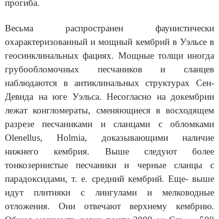
прогиба.
Весьма распространен фаунистически
охарактеризованный и мощ­ный кембрий в Уэльсе в
геосинклинальных фациях. Мощные толщи иногда
грубообломочных песчаников и сланцев
наблюдаются в антикли­нальных структурах Сен-
Девида на юге Уэльса. Несогласно на докем­брии
лежат конгломераты, сменяющиеся в восходящем
разрезе песча­никами и сланцами с обломками
Olenellus, Holmia, доказывающими наличие
нижнего кембрия. Выше следуют более
тонкозернистые пес­чаники и черные сланцы с
парадоксидами, т. е. средний кембрий. Еще- выше
идут плитняки с лингулами и мелководные
отложения. Они отве­чают верхнему кембрию.