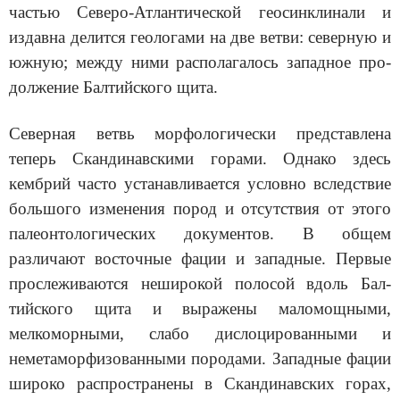
частью Северо-Атлантической геосинклинали и
издавна делится геологами на две ветви: северную и
южную; между ними располагалось западное про­
должение Балтийского щита.
Северная ветвь морфологически представлена
теперь Сканди­навскими горами. Однако здесь
кембрий часто устанавливается условно вследствие
большого изменения пород и отсутствия от этого
па­леонтологических документов. В общем
различают восточные фации и западные. Первые
прослеживаются неширокой полосой вдоль Бал­
тийского щита и выражены маломощными,
мелкоморными, слабо ди­слоцированными и
неметаморфизованными породами. Западные фации
широко распространены в Скандинавских горах,