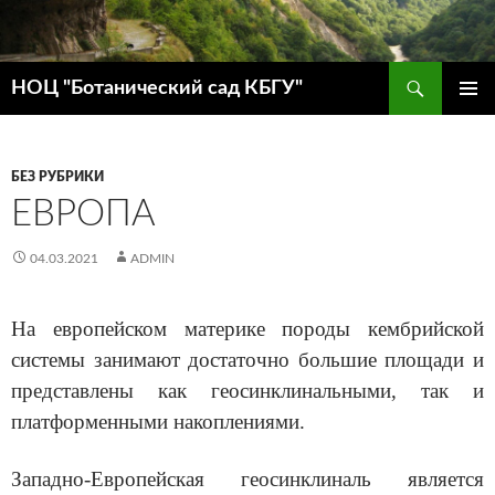
Поиск
НОЦ "Ботанический сад КБГУ"
ПЕРЕЙТИ
ОСНОВ
К
МЕНЮ
СОДЕРЖИМОМУ
БЕЗ РУБРИКИ
ЕВРОПА
04.03.2021
ADMIN
На европейском материке породы кембрийской
системы занимают достаточно большие площади и
представлены как геосинклинальными, так и
платформенными накоплениями.
Западно-Европейская геосинклиналь является