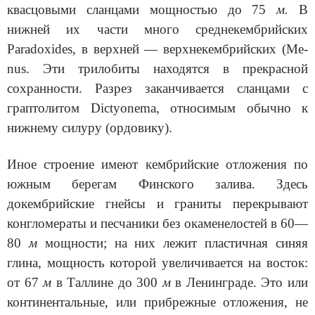
квасцовыми сланцами мощностью до 75
м.
В
нижней их части много среднекембрийских
Paradoxides, в верхней — верхнекембрийских (Me­
nus. Эти трилобиты находятся в прекрасной
сохранности. Разрез закан­чивается сланцами с
граптолитом Dictyonema, относимым обычно к
ниж­нему силуру (ордовику).
Иное строение имеют кембрийские отложения по
южным берегам Финского залива. Здесь
докембрийские гнейсы и граниты перекрывают
конгломераты и песчаники без окаменелостей в 60—
80
м
мощности; на них лежит пластичная синяя
глина, мощность которой увеличивается на восток:
от 67
м
в Таллине до 300
м
в Ленинграде. Это или
континенталь­ные, или прибрежные отложения, не