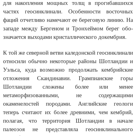
для накопления мощных толщ в прогибавшихся
частях геосинклинали. Особенности восточных
фаций отчетливо намечают ее береговую линию. На
западе между Бергеном и Тронхеймом берег обо­
значается выходами кристаллического докембрия.
К той же северной ветви каледонской геосинклинали
относили обычно некоторые районы Шотландии и
Уэльса, куда возможно про­должать кембрийские
отложения Скандинавии. Грампианские горы
Шотландии сложены более или менее
метаморфизованными, не содер­жащими
окаменелостей породами. Английские геологи
теперь считают их более древними, чем кембрий,
полагая, что территория Шотландии в начале
палеозоя не представляла геосинклинального