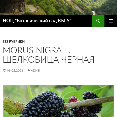
Поиск
НОЦ "Ботанический сад КБГУ"
ПЕРЕЙТИ
ОСНОВ
К
МЕНЮ
СОДЕРЖИМОМУ
БЕЗ РУБРИКИ
MORUS NIGRA L. –
ШЕЛКОВИЦА ЧЕРНАЯ
09.02.2021
ADMIN