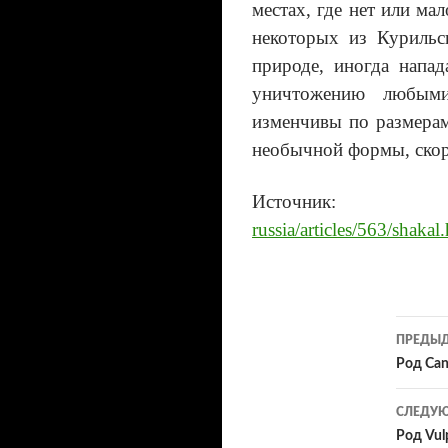
местах, где нет или ма
некоторых из Курильс
природе, иногда напа
уничтожению любыми
изменчивы по размерам
необычной формы, скоре
Источн
russia/articles/563/shakal
ПРЕДЫД
Нав
Род Cani
по
СЛЕДУЮ
зап
Род Vul