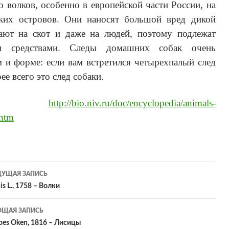
ло волков, особенно в европейской части России, на
ких островов. Они наносят большой вред дикой
дают на скот и даже на людей, поэтому подлежат
 средствами. Следы домашних собак очень
 и форме: если вам встретился четырехпалый след
е всего это след собаки.
ик:
http://bio.niv.ru/doc/encyclopedia/animals-
.htm
УЩАЯ ЗАПИСЬ
игация
s L., 1758 – Волки
ЩАЯ ЗАПИСЬ
исям
pes Oken, 1816 – Лисицы