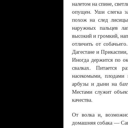
налетом на спине, све
опущен. Уши слегка з
похож на след лисицы
наружных пальцев ла
высокий и громкий, нап
отличить от собачьего
Дагестане и Прикаспии,
Иногда держится по ок
свалках. Питается 
насекомыми, плодами 
арбузы и дыни на бах
Местами служит объек
качества.
От волка и, возможн
домашняя собака — Cani