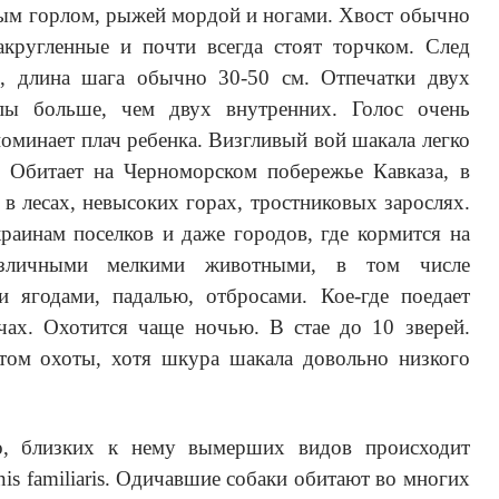
тлым горлом, рыжей мордой и ногами. Хвост обычно
акругленные и почти всегда стоят торчком. След
, длина шага обычно 30-50 см. Отпечатки двух
пы больше, чем двух внутренних. Голос очень
оминает плач ребенка. Визгливый вой шакала легко
. Обитает на Черноморском побережье Кавказа, в
 в лесах, невысоких горах, тростниковых зарослях.
раинам поселков и даже городов, где кормится на
различными мелкими животными, в том числе
и ягодами, падалью, отбросами. Кое-где поедает
чах. Охотится чаще ночью. В стае до 10 зверей.
том охоты, хотя шкура шакала довольно низкого
о, близких к нему вымерших видов происходит
s familiaris. Одичавшие собаки обитают во многих