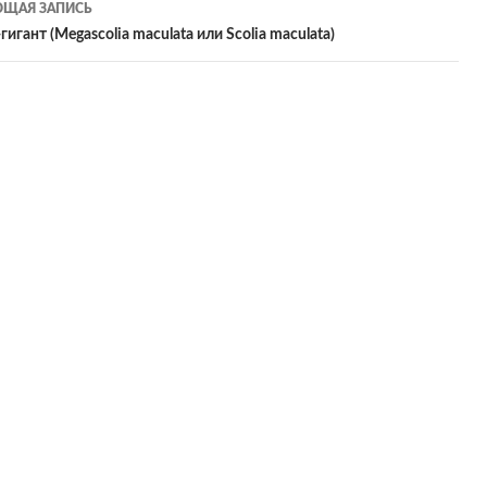
ЩАЯ ЗАПИСЬ
исям
игант (Megascolia maculata или Scolia maculata)