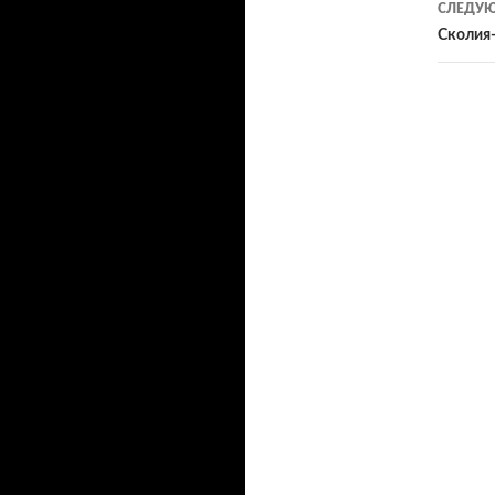
СЛЕДУЮ
зап
Сколия-г