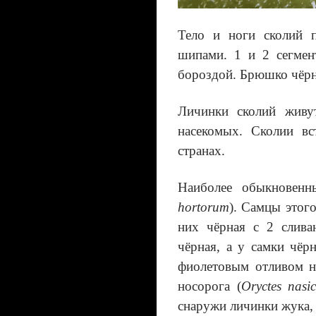
Тело и ноги сколий 
шипами. 1 и 2 сегмен
бороздой. Брюшко чёрн
Личинки сколий живу
насекомых. Сколии в
странах.
Наиболее обыкновенн
hortorum
). Самцы этого
них чёрная с 2 слив
чёрная, а у самки чёр
фиолетовым отливом н
носорога (
Oryctes nasic
снаружи личинки жука,