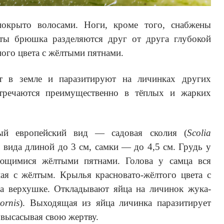
покрыто волосами. Ноги, кроме того, снабжены
ты брюшка разделяются друг от друга глубокой
ого цвета с жёлтыми пятнами.
т в земле и паразитируют на личинках других
стречаются преимущественно в тёплых и жарких
ый европейский вид — садовая сколия (
Scolia
 вида длиной до 3 см, самки — до 4,5 см. Грудь у
ающимися жёлтыми пятнами. Голова у самца вся
ная с жёлтым. Крылья красновато-жёлтого цвета с
а верхушке. Откладывают яйца на личинок жука-
ornis
). Выходящая из яйца личинка паразитирует
 высасывая свою жертву.