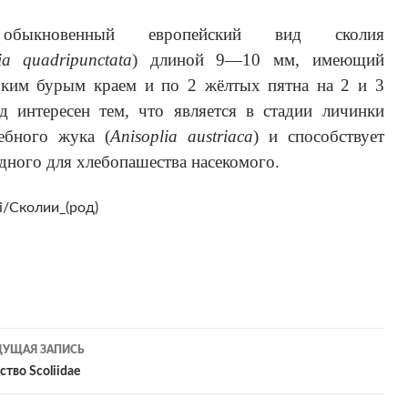
обыкновенный европейский вид сколия
ia quadripunctata
) длиной 9—10 мм, имеющий
ким бурым краем и по 2 жёлтых пятна на 2 и 3
д интересен тем, что является в стадии личинки
ебного жука (
Anisoplia austriaca
) и способствует
дного для хлебопашества насекомого.
ki/Сколии_(род)
УЩАЯ ЗАПИСЬ
игация
ство Scoliidae