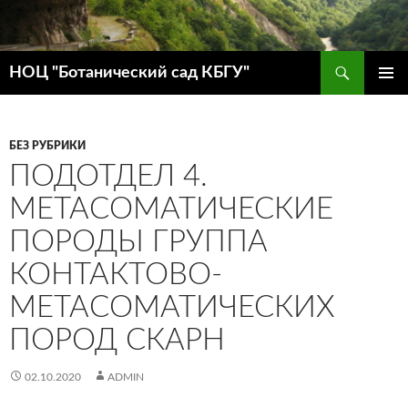
Поиск
НОЦ "Ботанический сад КБГУ"
ПЕРЕЙТИ
ОСНОВ
К
МЕНЮ
СОДЕРЖИМОМУ
БЕЗ РУБРИКИ
ПОДОТДЕЛ 4.
МЕТАСОМАТИЧЕСКИЕ
ПОРОДЫ ГРУППА
КОНТАКТОВО-
МЕТАСОМАТИЧЕСКИХ
ПОРОД СКАРН
02.10.2020
ADMIN