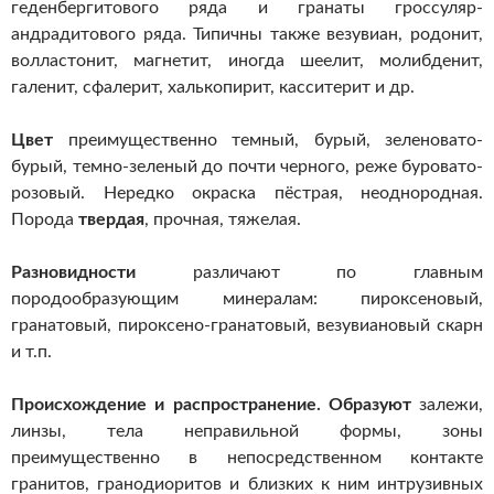
геденбергитового ряда и гранаты гроссуляр-
андрадитового ряда. Типичны также везувиан, родонит,
волластонит, магнетит, иногда шеелит, молибденит,
галенит, сфалерит, халькопирит, касситерит и др.
Цвет
преимущественно темный, бурый, зеленовато-
бурый, темно-зеленый до почти черного, реже буровато-
розовый. Нередко окраска пёстрая, неоднородная.
Порода
твердая
, прочная, тяжелая.
Разновидности
различают по главным
породообразующим минералам: пироксеновый,
гранатовый, пироксено-гранатовый, везувиановый скарн
и т.п.
Происхождение и распространение.
Образуют
залежи,
линзы, тела неправильной формы, зоны
преимущественно в непосредственном контакте
гранитов, гранодиоритов и близких к ним интрузивных