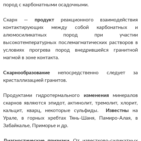
пород с карбонатными осадочными.
Скарн —
продукт
реакционного взаимодействия
контактирующих между собой карбонатных и
алюмосиликатных пород при участии
высокотемпературных послемагматических растворов в
условиях прогрева пород внедрившейся гранитной
магмой в зоне контакта.
Скарнообразование
непосредственно следует за
кристаллизацией гранитов.
Продуктами гидротермального
изменения
минералов
скарнов являются эпидот, актинолит, тремолит, хлорит,
кальцит, кварц, некоторые сульфиды.
Известны
на
Урале, в горных хребтах Тянь-Шаня, Памиро-Алая, в
Забайкалье, Приморье и др.
Диагностические признаки.
От известково-силикатных