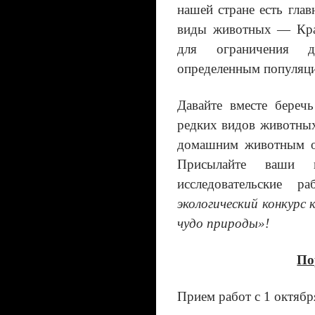
нашей стране есть гл
виды животных — Крас
для ограничения д
определенным популяц
Давайте вместе береч
редких видов животных
домашним животным об
Присылайте ваши ис
исследовательские 
экологический конкур
чудо природы»!
По
Прием работ с 1 октябр