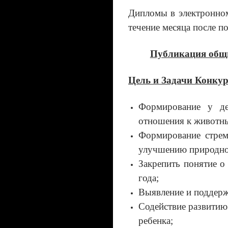
Дипломы в электронном
течение месяца после 
Публикация общи
Цель и Задачи Конкур
Формирование у де
отношения к животн
Формирование стрем
улучшению природно
Закрепить понятие о
года;
Выявление и поддерж
Содействие развитию
ребенка;