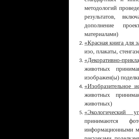
методологий проведе
результатов, вклю
дополнение проек
материалами)
«Красная книга для 
изо, плакаты, стенга
«Декоративно-прикл
животных принима
изображен(ы) поделки
«Изобразительное и
животных принима
животных)
«Экологический уг
принимаются фот
информационными м
рисунками, поделкам