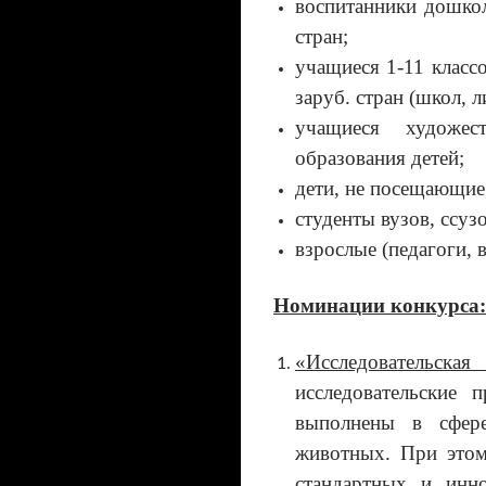
воспитанники дошко
стран;
учащиеся 1-11 класс
заруб. стран (школ, л
учащиеся художес
образования детей;
дети, не посещающие
студенты вузов, ссуз
взрослые (педагоги, в
Номинации конкурса:
«Исследовательска
исследовательские 
выполнены в сфере
животных. При этом
стандартных и инно