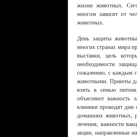
жизни животных. Сег
многом зависит от че
животных.
День защиты животны
многих странах мира п
выставки, цель кото
необходимости защищ
сожалению, с каждым г
животными. Приюты дл
взять в семью питомц
объясняют важность 
клиники проводят дни 
домашних животных, р
лечения, важности вак
акции, направленные 