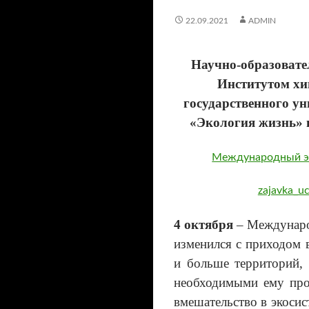
22.09.2021
ADMIN
Научно-образовате
Институтом хи
государственного ун
«Экология жизнь» 
Международный эк
zajavka_u
4 октября
– Междунаро
изменился с приходом 
и больше территорий, 
необходимыми ему прои
вмешательство в экосис