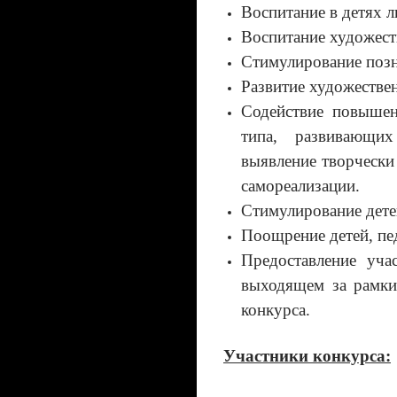
Воспитание в детях л
Воспитание художест
Стимулирование позн
Развитие художестве
Содействие повыше
типа, развивающи
выявление творчески
самореализации.
Стимулирование детей
Поощрение детей, пе
Предоставление уча
выходящем за рамки
конкурса.
Участники конкурса: