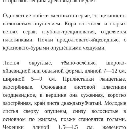
отпрысков лещина древовидная не даёт.
Однолетние побеги желтовато-серые, со щетинисто-
волосистым опушением. Кора на стволе и старых
ветвях серая, глубоко-трещиноватая, отделяется
пластинками. Почки продолговато-яйцевидные, с
красновато-бурыми опушёнными чешуями.
Листья округлые, тёмно-зелёные, широко-
яйцевидной или овальной формы, длиной 7—12 см,
шириной 5—9 см. Прилистники ланцетные,
заострённые. Основание листовой пластинки
сердцевидное, к вершине она суженная, коротко
заострённая, край листа дваждызубчатый. Молодые
листья сверху опушены, снизу волосистые в
основном по жилкам, позже становятся голыми.
Черешки длиной 1,5—4,5 см, железисто