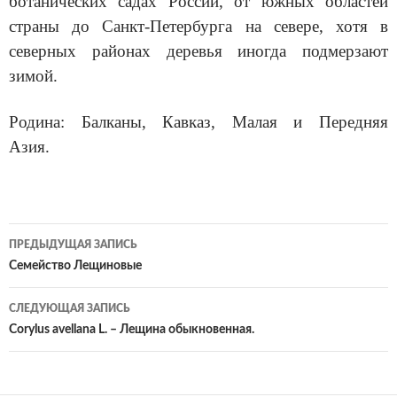
ботанических садах России, от южных областей
страны до Санкт-Петербурга на севере, хотя в
северных районах деревья иногда подмерзают
зимой.
Родина: Балканы, Кавказ, Малая и Передняя
Азия.
ПРЕДЫДУЩАЯ ЗАПИСЬ
Навигация
Семейство Лещиновые
по
СЛЕДУЮЩАЯ ЗАПИСЬ
записям
Corylus avellana L. – Лещина обыкновенная.